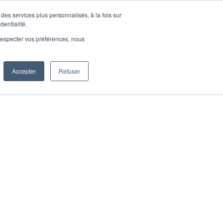
des services plus personnalisés, à la fois sur
dentialité.
e respecter vos préférences, nous
Accepter
Refuser