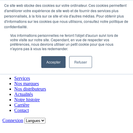
Ce site web stocke des cookies sur votre ordinateur. Ces cookies permettent
d'améliorer votre expérience de site web et de fournir des services plus
personnalisés, à la fois sur ce site et via d'autres médias. Pour obtenir plus
Services
d'informations sur les cookies que nous utilisons, consultez notre politique de
Nos marques
confidentialité.
Nos distributeurs
Vos informations personnelles ne feront l'objet d'aucun suivi lors de
Actualités
votre visite sur notre site. Cependant, en vue de respecter vos
Notre histoire
préférences, nous devrons utiliser un petit cookie pour que nous
Carrière
n'ayons pas à vous les redemander.
Contact
Accepter
Refuser
Menu
Carrière
Contact
Connexion
Services
Nos marques
Nos distributeurs
Actualités
Notre histoire
Carrière
Contact
Connexion