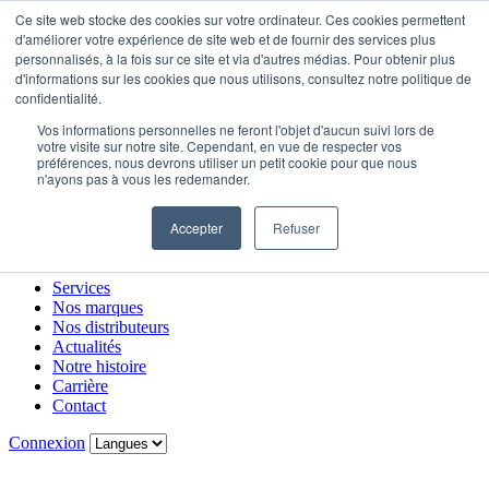
Ce site web stocke des cookies sur votre ordinateur. Ces cookies permettent
d'améliorer votre expérience de site web et de fournir des services plus
personnalisés, à la fois sur ce site et via d'autres médias. Pour obtenir plus
Services
d'informations sur les cookies que nous utilisons, consultez notre politique de
Nos marques
confidentialité.
Nos distributeurs
Vos informations personnelles ne feront l'objet d'aucun suivi lors de
Actualités
votre visite sur notre site. Cependant, en vue de respecter vos
Notre histoire
préférences, nous devrons utiliser un petit cookie pour que nous
Carrière
n'ayons pas à vous les redemander.
Contact
Accepter
Refuser
Menu
Carrière
Contact
Connexion
Services
Nos marques
Nos distributeurs
Actualités
Notre histoire
Carrière
Contact
Connexion