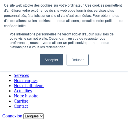
Ce site web stocke des cookies sur votre ordinateur. Ces cookies permettent
d'améliorer votre expérience de site web et de fournir des services plus
personnalisés, à la fois sur ce site et via d'autres médias. Pour obtenir plus
Services
d'informations sur les cookies que nous utilisons, consultez notre politique de
Nos marques
confidentialité.
Nos distributeurs
Vos informations personnelles ne feront l'objet d'aucun suivi lors de
Actualités
votre visite sur notre site. Cependant, en vue de respecter vos
Notre histoire
préférences, nous devrons utiliser un petit cookie pour que nous
Carrière
n'ayons pas à vous les redemander.
Contact
Accepter
Refuser
Menu
Carrière
Contact
Connexion
Services
Nos marques
Nos distributeurs
Actualités
Notre histoire
Carrière
Contact
Connexion