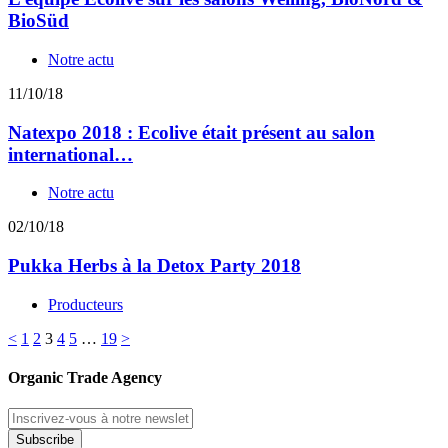
BioSüd
Notre actu
11/10/18
Natexpo 2018 : Ecolive était présent au salon
international…
Notre actu
02/10/18
Pukka Herbs à la Detox Party 2018
Producteurs
<
1
2
3
4
5
…
19
>
Organic Trade Agency